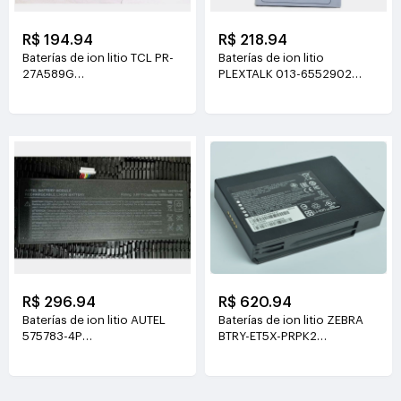
R$ 194.94
R$ 218.94
Baterías de ion litio TCL PR-
Baterías de ion litio
27A589G
PLEXTALK 013-6552902
3.8V(6500mAh/24.7WH)
3.7V(1550mAh/5.7WH)
R$ 296.94
R$ 620.94
Baterías de ion litio AUTEL
Baterías de ion litio ZEBRA
575783-4P
BTRY-ET5X-PRPK2
3.8V(15000mah/57Wh)
7.6V(3230mAh /24.54Wh)