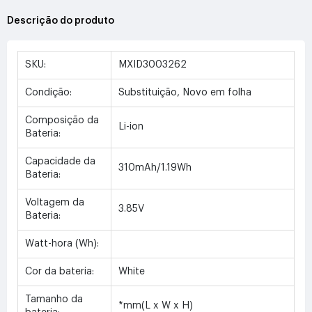
Descrição do produto
SKU:
MXID3003262
Condição:
Substituição, Novo em folha
Composição da
Li-ion
Bateria:
Capacidade da
310mAh/1.19Wh
Bateria:
Voltagem da
3.85V
Bateria:
Watt-hora (Wh):
Cor da bateria:
White
Tamanho da
*mm(L x W x H)