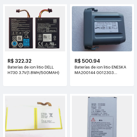
R$ 500.94
R$ 322.32
Baterías de ion litio ENESKA
Baterías de ion litio DELL
MA200144 0012303
H730 3.7V(1.8WH/500MAH)
14.8V(3000mAh/44.4Wh)