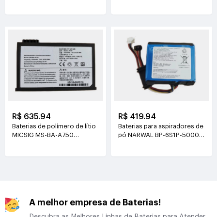
21.6V(2000mAh/43.2Wh)
3.8V(4500mAh/17.1Wh)
R$ 635.94
R$ 419.94
Baterias de polímero de lítio
Baterias para aspiradores de
MICSIG MS-BA-A750
pó NARWAL BP-6S1P-5000A
7.4V(7500mAh/55.5Wh)
21.6V(5000mAh/108Wh)
A melhor empresa de Baterias!