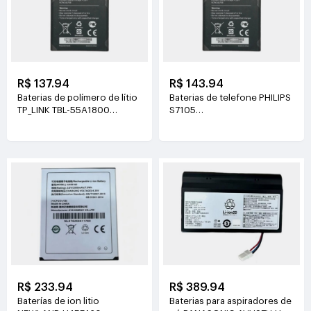
R$ 137.94
R$ 143.94
Baterias de polímero de lítio
Baterias de telefone PHILIPS
TP_LINK TBL-55A1800
S7105
3.8V(1800mAh/6.84Wh)
3.85V(4400mAh/16.94Wh)
R$ 233.94
R$ 389.94
Baterías de ion litio
Baterias para aspiradores de