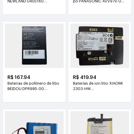
NEWLAND U455160
pó PANASONIC AVV97V-U3
3.8V(2000mAh/7.6Wh)
14.4V(3800mAh/55Wh)
R$ 167.94
R$ 419.94
Baterias de polímero de lítio
Baterías de ion litio XIAOMI
BEIDOU DPR995-00
2303-HW
3.7V(3200mAh/11.84Wh)
21.6V(2500mAh/54Wh)