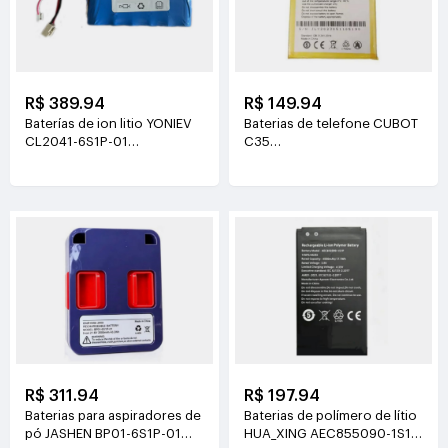
R$ 389.94
R$ 149.94
Baterías de ion litio YONIEV
Baterias de telefone CUBOT
CL2041-6S1P-01
C35
26V(2500mAh)
3.87V(5200mAh/20.124Wh)
R$ 311.94
R$ 197.94
Baterias para aspiradores de
Baterias de polímero de lítio
pó JASHEN BP01-6S1P-01
HUA_XING AEC855090-1S1P