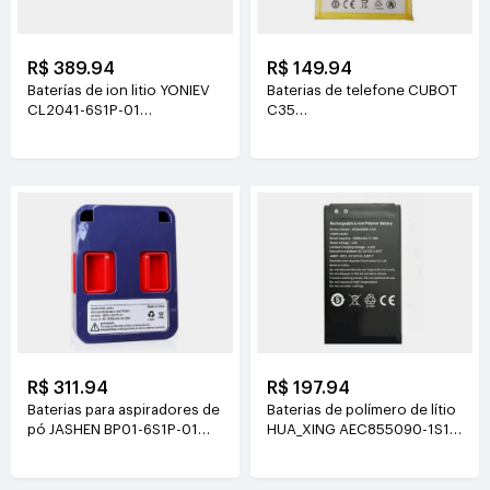
R$ 389.94
R$ 149.94
Baterías de ion litio YONIEV
Baterias de telefone CUBOT
CL2041-6S1P-01
C35
26V(2500mAh)
3.87V(5200mAh/20.124Wh)
R$ 311.94
R$ 197.94
Baterias para aspiradores de
Baterias de polímero de lítio
pó JASHEN BP01-6S1P-01
HUA_XING AEC855090-1S1P
21.6V(2000mAh/43.2Wh)
3.8V(4500mAh/17.1Wh)