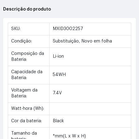
Descrição do produto
SKU:
MXID3002257
Condição:
Substituição, Novo em folha
Composição da
Li-ion
Bateria:
Capacidade da
54WH
Bateria:
Voltagem da
7.4V
Bateria:
Watt-hora (Wh):
Cor da bateria:
Black
Tamanho da
*mm(L x W x H)