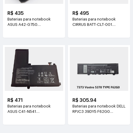
R$ 435
R$ 495
Baterias para notebook
Baterias para notebook
ASUS A42-G750
CIRRUS BATT-CLT-001
15V(5900mAh/88WH)
11.1V(5200mah/57.75wh)
R$ 471
R$ 305.94
Baterias para notebook
Baterias para notebook DELL
ASUS C41-N541
RPJC3 39DY5 F62G0
14.8V(4520mAh/66Wh)
11.4V(3166mAh/38Wh)