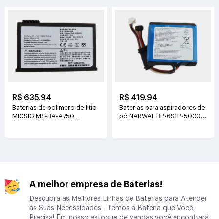
R$ 635.94
R$ 419.94
Baterias de polímero de lítio
Baterias para aspiradores de
MICSIG MS-BA-A750
pó NARWAL BP-6S1P-5000A
7.4V(7500mAh/55.5Wh)
21.6V(5000mAh/108Wh)
A melhor empresa de Baterias!
Descubra as Melhores Linhas de Baterias para Atender
às Suas Necessidades - Temos a Bateria que Você
Precisa! Em nosso estoque de vendas você encontrará