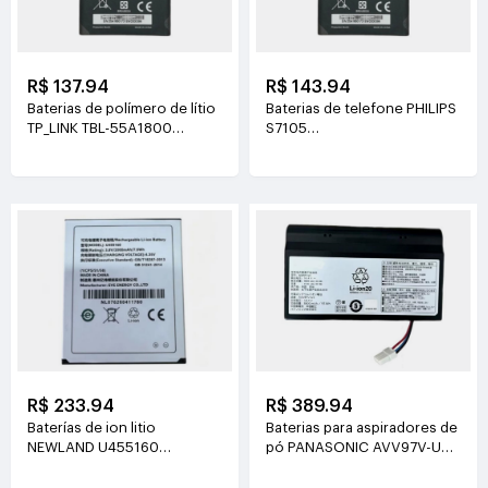
R$ 137.94
R$ 143.94
Baterias de polímero de lítio
Baterias de telefone PHILIPS
TP_LINK TBL-55A1800
S7105
3.8V(1800mAh/6.84Wh)
3.85V(4400mAh/16.94Wh)
R$ 233.94
R$ 389.94
Baterías de ion litio
Baterias para aspiradores de
NEWLAND U455160
pó PANASONIC AVV97V-U3
3.8V(2000mAh/7.6Wh)
14.4V(3800mAh/55Wh)