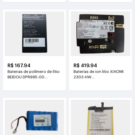
R$ 167.94
R$ 419.94
Baterias de polímero de lítio
Baterías de ion litio XIAOMI
BEIDOU DPR995-00
2303-HW
3.7V(3200mAh/11.84Wh)
21.6V(2500mAh/54Wh)