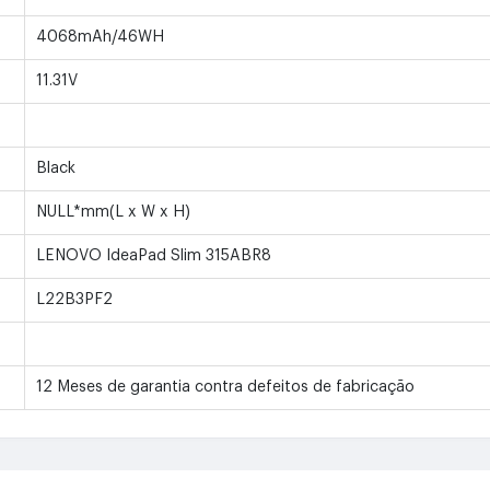
4068mAh/46WH
11.31V
Black
NULL*mm(L x W x H)
LENOVO IdeaPad Slim 315ABR8
L22B3PF2
12 Meses de garantia contra defeitos de fabricação