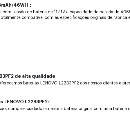
068mAh/46WH：
ira com tensão de bateria de 11.31V e capacidade de bateria de
é totalmente compatível com as especificações originais de fábrica 
B3PF2 de alta qualidade
erecemos baterias LENOVO L22B3PF2 aos nossos clientes a preço
ias LENOVO L22B3PF2:
 compare cuidadosamente a bateria original com uma bateria nova.