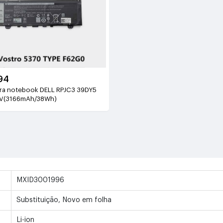
94
ara notebook DELL RPJC3 39DY5
4V(3166mAh/38Wh)
MXID3001996
Substituição, Novo em folha
Li-ion