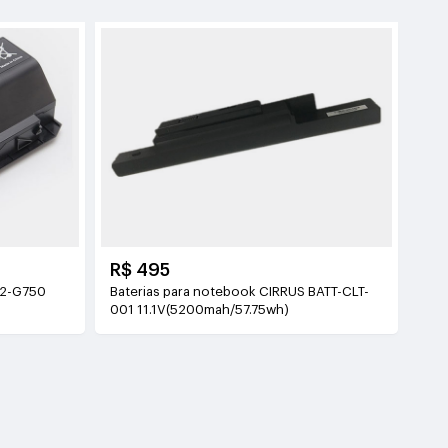
R$ 495
42-G750
Baterias para notebook CIRRUS BATT-CLT-
001 11.1V(5200mah/57.75wh)