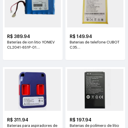
R$ 389.94
R$ 149.94
Baterías de ion litio YONIEV
Baterias de telefone CUBOT
CL2041-6S1P-01
C35
26V(2500mAh)
3.87V(5200mAh/20.124Wh)
R$ 311.94
R$ 197.94
Baterias para aspiradores de
Baterias de polímero de lítio