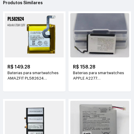
Produtos Similares
R$ 149.28
R$ 158.28
Baterias para smartwatches
Baterias para smartwatches
AMAZFIT PL582624
APPLE A2277
A2039/A2040
3.85V(245mAh/0.944WH)
3.87V(440mAh/1.70WH)