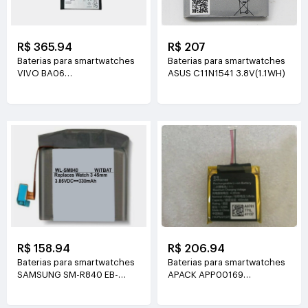
R$ 365.94
R$ 207
Baterias para smartwatches
Baterias para smartwatches
VIVO BA06
ASUS C11N1541 3.8V(1.1WH)
7.82V(2500mAh/19.55WH)
R$ 158.94
R$ 206.94
Baterias para smartwatches
Baterias para smartwatches
SAMSUNG SM-R840 EB-
APACK APP00169
BR840ABY 3.85V(330mAh)
3.8V(400mAh)