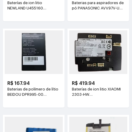
Baterías de ion litio
Baterias para aspiradores de
NEWLAND U455160
pó PANASONIC AVV97V-U3
3.8V(2000mAh/7.6Wh)
14.4V(3800mAh/55Wh)
R$ 167.94
R$ 419.94
Baterias de polímero de lítio
Baterías de ion litio XIAOMI
BEIDOU DPR995-00
2303-HW
3.7V(3200mAh/11.84Wh)
21.6V(2500mAh/54Wh)