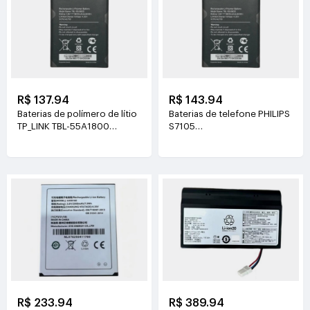
R$ 137.94
R$ 143.94
Baterias de polímero de lítio
Baterias de telefone PHILIPS
TP_LINK TBL-55A1800
S7105
3.8V(1800mAh/6.84Wh)
3.85V(4400mAh/16.94Wh)
R$ 233.94
R$ 389.94