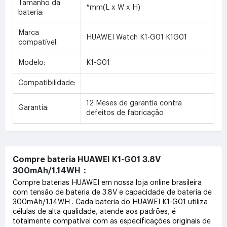
Tamanho da
*mm(L x W x H)
bateria:
Marca
HUAWEI Watch K1-G01 K1G01
compatível:
Modelo:
K1-G01
Compatibilidade:
12 Meses de garantia contra
Garantia:
defeitos de fabricação
Compre bateria HUAWEI K1-G01 3.8V
300mAh/1.14WH：
Compre baterias HUAWEI em nossa loja online brasileira
com tensão de bateria de 3.8V e capacidade de bateria de
300mAh/1.14WH . Cada bateria do HUAWEI K1-G01 utiliza
células de alta qualidade, atende aos padrões, é
totalmente compatível com as especificações originais de