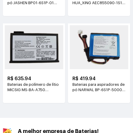
pó JASHEN BP01-6S1P-01
HUA_XING AEC855090-1S1P
21.6V(2000mAh/43.2Wh)
3.8V(4500mAh/17.1Wh)
R$ 635.94
R$ 419.94
Baterias de polímero de lítio
Baterias para aspiradores de
MICSIG MS-BA-A750
pó NARWAL BP-6S1P-5000A
7.4V(7500mAh/55.5Wh)
21.6V(5000mAh/108Wh)
A melhor empresa de Baterias!