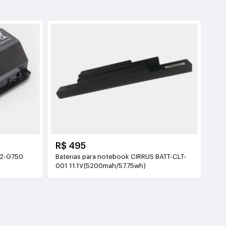
R$ 495
42-G750
Baterias para notebook CIRRUS BATT-CLT-
001 11.1V(5200mah/57.75wh)