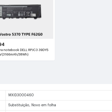
94
ara notebook DELL RPJC3 39DY5
4V(3166mAh/38Wh)
MXID3000460
Substituição, Novo em folha