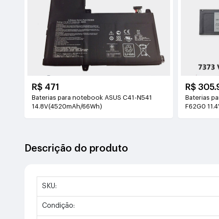
R$ 471
R$ 305.
Baterias para notebook ASUS C41-N541
Baterias p
14.8V(4520mAh/66Wh)
F62G0 11.
Descrição do produto
SKU:
Condição: