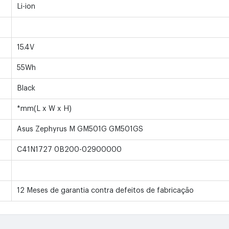
Li-ion
15.4V
55Wh
Black
*mm(L x W x H)
Asus Zephyrus M GM501G GM501GS
C41N1727 0B200-02900000
12 Meses de garantia contra defeitos de fabricação