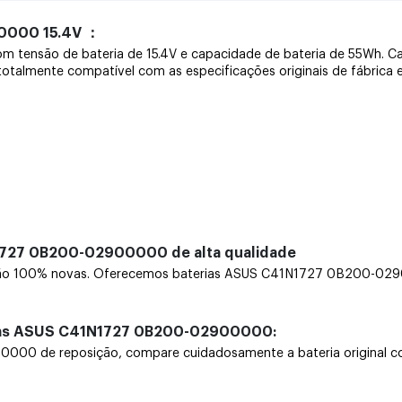
0000 15.4V ：
a com tensão de bateria de 15.4V e capacidade de bateria de 55
é totalmente compatível com as especificações originais de fábrica 
N1727 0B200-02900000 de alta qualidade
100% novas. Oferecemos baterias ASUS C41N1727 0B200-0290000
rias ASUS C41N1727 0B200-02900000:
 de reposição, compare cuidadosamente a bateria original com u