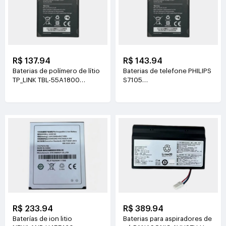
R$ 137.94
R$ 143.94
Baterias de polímero de lítio
Baterias de telefone PHILIPS
TP_LINK TBL-55A1800
S7105
3.8V(1800mAh/6.84Wh)
3.85V(4400mAh/16.94Wh)
R$ 233.94
R$ 389.94
Baterías de ion litio
Baterias para aspiradores de