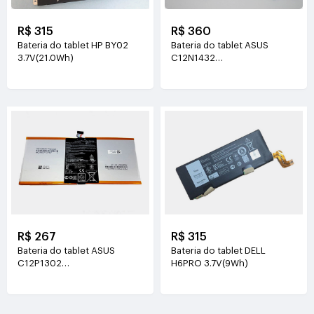
R$ 315
R$ 360
Bateria do tablet HP BY02
Bateria do tablet ASUS
3.7V(21.0Wh)
C12N1432
3.85V(8000mAh/31WH)
R$ 267
R$ 315
Bateria do tablet ASUS
Bateria do tablet DELL
C12P1302
H6PRO 3.7V(9Wh)
3.7V(6560mAh/25WH)