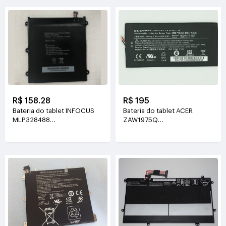
R$ 158.28
R$ 195
Bateria do tablet INFOCUS
Bateria do tablet ACER
MLP328488
ZAW1975Q
3.7V(3150mAh/11.65WH)
3.8V(3400mah/12.92WH)