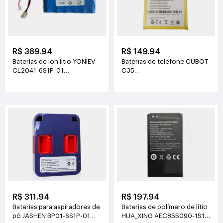
R$ 389.94
R$ 149.94
Baterías de ion litio YONIEV
Baterias de telefone CUBOT
CL2041-6S1P-01
C35
26V(2500mAh)
3.87V(5200mAh/20.124Wh)
R$ 311.94
R$ 197.94
Baterias para aspiradores de
Baterias de polímero de lítio
pó JASHEN BP01-6S1P-01
HUA_XING AEC855090-1S1P