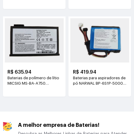
21.6V(2000mAh/43.2Wh)
3.8V(4500mAh/17.1Wh)
R$ 635.94
R$ 419.94
Baterias de polímero de lítio
Baterias para aspiradores de
MICSIG MS-BA-A750
pó NARWAL BP-6S1P-5000A
7.4V(7500mAh/55.5Wh)
21.6V(5000mAh/108Wh)
A melhor empresa de Baterias!