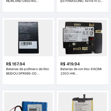
NEWLAND U455160
pó PANASONIC AVV97V-U3
3.8V(2000mAh/7.6Wh)
14.4V(3800mAh/55Wh)
R$ 167.94
R$ 419.94
Baterias de polímero de lítio
Baterías de ion litio XIAOMI
BEIDOU DPR995-00
2303-HW
3.7V(3200mAh/11.84Wh)
21.6V(2500mAh/54Wh)