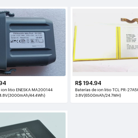
94
R$ 194.94
e ion litio ENESKA MA200144
Baterías de ion litio TCL PR-27A
4.8V(3000mAh/44.4Wh)
3.8V(6500mAh/24.7WH)