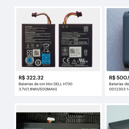
R$ 500.
R$ 322.32
Baterías d
Baterías de ion litio DELL H730
0012303 1
3.7V(1.8WH/500MAH)