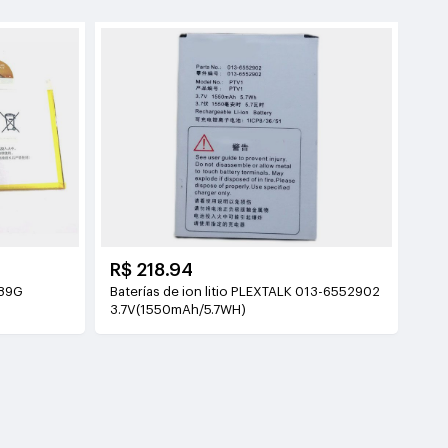
R$ 218.94
589G
Baterías de ion litio PLEXTALK 013-6552902
3.7V(1550mAh/5.7WH)