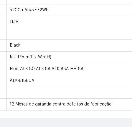
5200mAh/57.72Wh
11.1V
Black
NULL*mm(L x W x H)
Eloik ALK-80 ALK-88 ALK-88A HH-88
ALK-61860A
12 Meses de garantia contra defeitos de fabricação