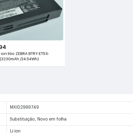
94
 ion litio ZEBRA BTRY-ET5X-
V(3230mAh /24.54Wh)
MXID2999749
Substituição, Novo em folha
Li-ion