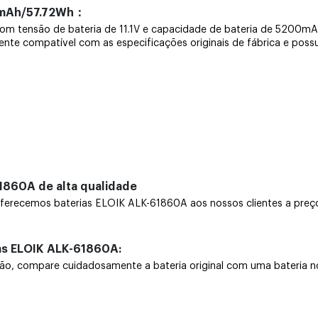
00mAh/57.72Wh：
 com tensão de bateria de 11.1V e capacidade de bateria de 5200m
mente compatível com as especificações originais de fábrica e poss
1860A de alta qualidade
erecemos baterias ELOIK ALK-61860A aos nossos clientes a preço
as ELOIK ALK-61860A:
 compare cuidadosamente a bateria original com uma bateria nova.