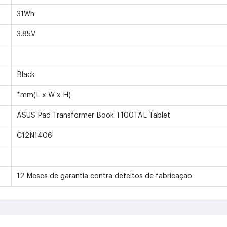
31Wh
3.85V
Black
*mm(L x W x H)
ASUS Pad Transformer Book T100TAL Tablet
C12N1406
12 Meses de garantia contra defeitos de fabricação