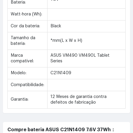
Bateria:
Watt-hora (Wh):
Cor da bateria:
Black
Tamanho da
*mm(L x W x H)
bateria:
Marca
ASUS VM490 VM490L Tablet
compatível:
Series
Modelo:
C21N1409
Compatibilidade:
12 Meses de garantia contra
Garantia:
defeitos de fabricação
Compre bateria ASUS C21N1409 7.6V 37Wh：