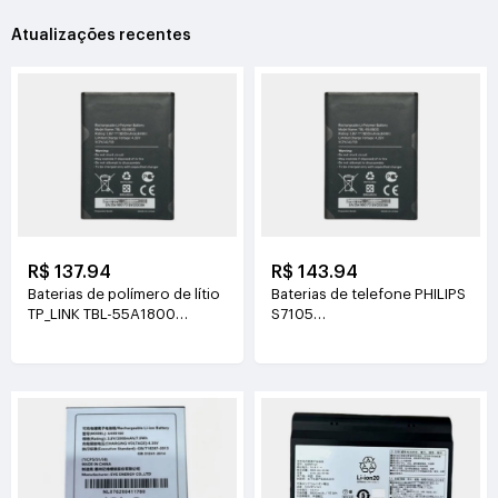
Atualizações recentes
R$ 137.94
R$ 143.94
Baterias de polímero de lítio
Baterias de telefone PHILIPS
TP_LINK TBL-55A1800
S7105
3.8V(1800mAh/6.84Wh)
3.85V(4400mAh/16.94Wh)