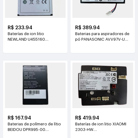
R$ 233.94
R$ 389.94
Baterías de ion litio
Baterias para aspiradores de
NEWLAND U455160
pó PANASONIC AVV97V-U3
3.8V(2000mAh/7.6Wh)
14.4V(3800mAh/55Wh)
R$ 167.94
R$ 419.94
Baterias de polímero de lítio
Baterías de ion litio XIAOMI
BEIDOU DPR995-00
2303-HW
3.7V(3200mAh/11.84Wh)
21.6V(2500mAh/54Wh)