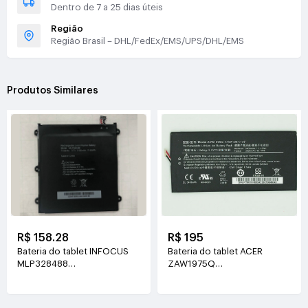
Dentro de 7 a 25 dias úteis
Região
Região Brasil – DHL/FedEx/EMS/UPS/DHL/EMS
Produtos Similares
R$ 158.28
R$ 195
Bateria do tablet INFOCUS
Bateria do tablet ACER
MLP328488
ZAW1975Q
3.7V(3150mAh/11.65WH)
3.8V(3400mah/12.92WH)