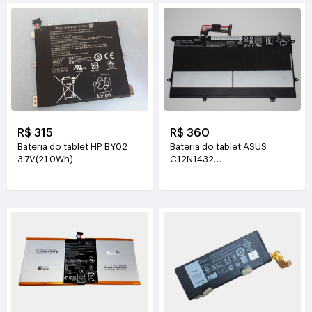
R$ 315
R$ 360
Bateria do tablet HP BY02
Bateria do tablet ASUS
3.7V(21.0Wh)
C12N1432
3.85V(8000mAh/31WH)