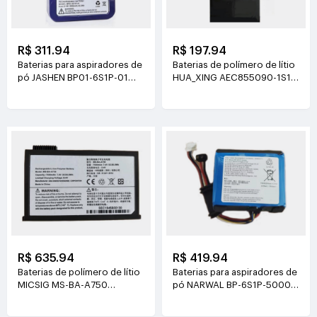
R$ 311.94
R$ 197.94
Baterias para aspiradores de
Baterias de polímero de lítio
pó JASHEN BP01-6S1P-01
HUA_XING AEC855090-1S1P
21.6V(2000mAh/43.2Wh)
3.8V(4500mAh/17.1Wh)
R$ 635.94
R$ 419.94
Baterias de polímero de lítio
Baterias para aspiradores de
MICSIG MS-BA-A750
pó NARWAL BP-6S1P-5000A
7.4V(7500mAh/55.5Wh)
21.6V(5000mAh/108Wh)