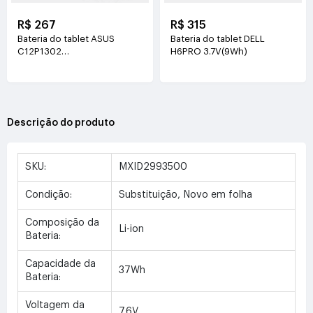
R$ 267
R$ 315
Bateria do tablet ASUS
Bateria do tablet DELL
C12P1302
H6PRO 3.7V(9Wh)
3.7V(6560mAh/25WH)
Descrição do produto
SKU:
MXID2993500
Condição:
Substituição, Novo em folha
Composição da
Li-ion
Bateria:
Capacidade da
37Wh
Bateria:
Voltagem da
7.6V