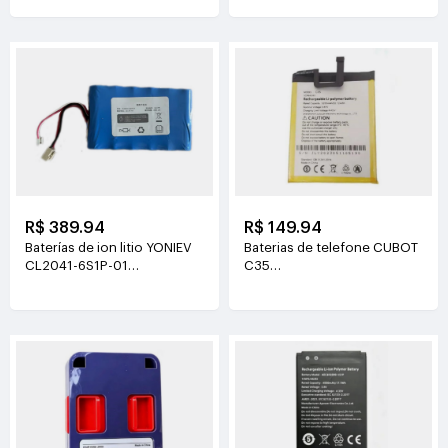
R$ 389.94
R$ 149.94
Baterías de ion litio YONIEV
Baterias de telefone CUBOT
CL2041-6S1P-01
C35
26V(2500mAh)
3.87V(5200mAh/20.124Wh)