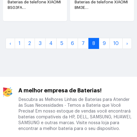
Baterias de telefone XIAOMI
Baterias de telefone XIAOMI
BS03FA
BM3E
3.85V(3900mAh/15.0WH)
3.85V(3300mAh/12.7WH)
‹
1
2
3
4
5
6
7
8
9
10
›
A melhor empresa de Baterias!
Descubra as Melhores Linhas de Baterias para Atender
às Suas Necessidades - Temos a Bateria que Você
Precisa! Em nosso estoque de vendas você encontrará
baterias compatíveis da HP, DELL, SAMSUNG, HUAWEI,
SAMSUNG e outras marcas. Visite nossa loja para
encontrar a melhor bateria para o seu dispositivo.