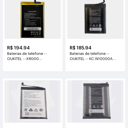
R$ 194.94
R$ 185.94
Baterias de telefone --
Baterias de telefone --
OUKITEL -- K8000
OUKITEL -- KC-N10000A
3.85V(8000mAh/30.8WH)
3.87V(10000mAh/38.7WH)