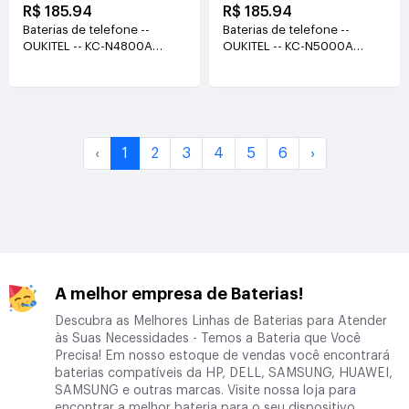
R$ 185.94
R$ 185.94
Baterias de telefone --
Baterias de telefone --
OUKITEL -- KC-N4800A
OUKITEL -- KC-N5000A
3.85V(4800mAh/18.48WH)
3.87V(5000mAh/19.35WH)
‹
1
2
3
4
5
6
›
A melhor empresa de Baterias!
Descubra as Melhores Linhas de Baterias para Atender
às Suas Necessidades - Temos a Bateria que Você
Precisa! Em nosso estoque de vendas você encontrará
baterias compatíveis da HP, DELL, SAMSUNG, HUAWEI,
SAMSUNG e outras marcas. Visite nossa loja para
encontrar a melhor bateria para o seu dispositivo.