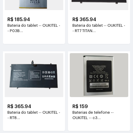
R$ 185.94
R$ 365.94
Bateria do tablet -- OUKITEL -
Bateria do tablet -- OUKITEL -
- P03B
- RT7 TITAN
3.85V(10000mAh/38.5Wh)
3.87V(32000mAh/123.84Wh)
R$ 365.94
R$ 159
Bateria do tablet -- OUKITEL -
Baterias de telefone --
- RT8
OUKITEL -- c3
3.87V(20000mAh/77.40Wh)
3.8V(2000mAh/7.6WH)