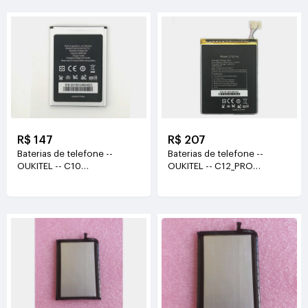
R$ 147
R$ 207
Baterias de telefone --
Baterias de telefone --
OUKITEL -- C10
OUKITEL -- C12_PRO
3.8V(2000mAh/7.6Wh)
3.85V(3300mAh/12.705WH)