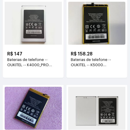
R$ 147
R$ 158.28
Baterias de telefone --
Baterias de telefone --
OUKITEL -- K4000_PRO
OUKITEL -- K5000
3.8V(4600mAh/17.48Wh)
3.8V(5000mAh/19WH)