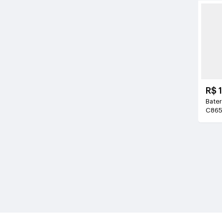
R$ 
Bateri
C86
3.8V