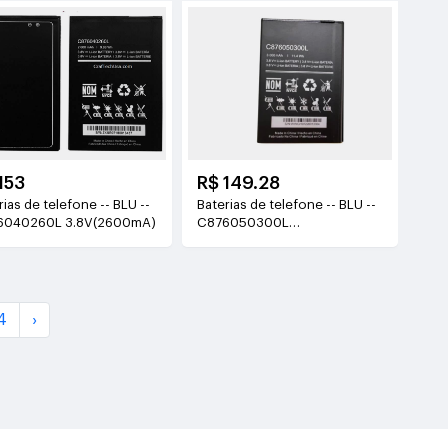
153
R$ 149.28
as de telefone -- BLU --
Baterias de telefone -- BLU --
6040260L 3.8V(2600mA)
C876050300L
3.8V(3000mAh/11.4WH)
4
›