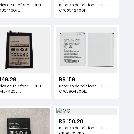
as de telefone -- BLU --
Baterias de telefone -- BLU --
4804130T
C706342400P
(1300mAh/4.81WH)
3.85V(4000mAh/15.4Wh)
149.28
R$ 159
as de telefone -- BLU --
Baterias de telefone -- BLU --
5464420L
C765804200L
5V(4200mAh/16.1Wh)
3.8V(2000mAh/7.6WH)
R$ 158.28
Baterias de telefone -- BLU --
C806705280T