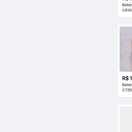
Bateri
C816
3.85
R$ 
Bateri
C73
3.8V