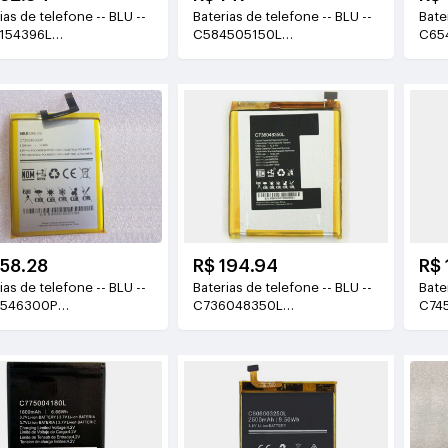
as de telefone -- BLU --
Baterias de telefone -- BLU --
Bateri
154396L
C584505150L
C65
V(3960mAh 15.25Wh)
3.7v(1500mAh/5.55WH)
3.7v
158.28
R$ 194.94
R$ 
as de telefone -- BLU --
Baterias de telefone -- BLU --
Bateri
5546300P
C736048350L
C74
(3000MAH/11.4WH)
3.8V(3400mAh/12.92WH)
3.8