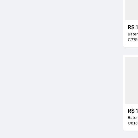
R$ 
Bateri
C775
3.7V
R$ 
Bateri
C813