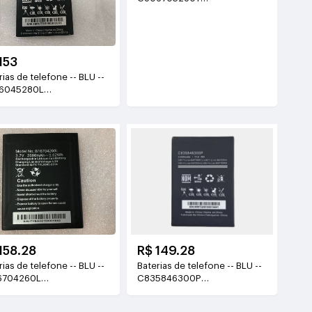
3.7V(2800mAh/10.36WH)
153
as de telefone -- BLU --
6045280L
V(2800mAh/10.64Wh)
158.28
R$ 149.28
as de telefone -- BLU --
Baterias de telefone -- BLU --
6704260L
C835846300P
V(2600mAh/9.62WH)
3.8V(3000mAh/11.4Wh)