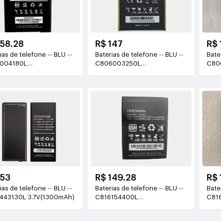
158.28
R$ 147
R$ 
as de telefone -- BLU --
Baterias de telefone -- BLU --
Bateri
004180L
C806003250L
C80
(1800mAh/6.66WH)
3.8v(2500mAh/9.5WH)
3.8
153
R$ 149.28
R$ 
as de telefone -- BLU --
Baterias de telefone -- BLU --
Bateri
443130L 3.7V(1300mAh)
C816154400L
C81
3.85V(4000mAh/15.4WH)
3.7