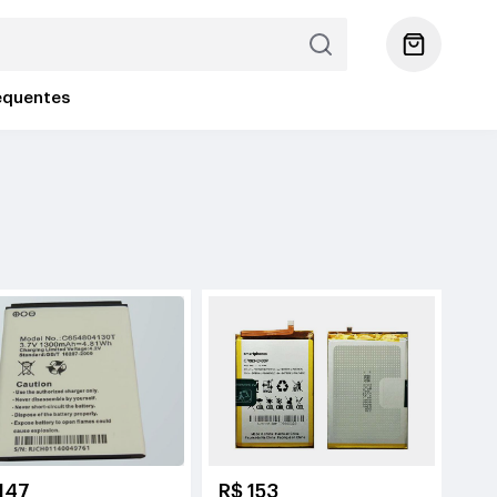
equentes
147
R$ 153