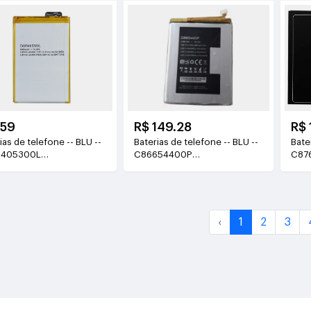
159
R$ 149.28
R$ 
as de telefone -- BLU --
Baterias de telefone -- BLU --
Bateri
5405300L
C86654400P
C87
(3000mAh/11.4Wh)
3.85V(4000mAh/15.4Wh)
‹
1
2
3