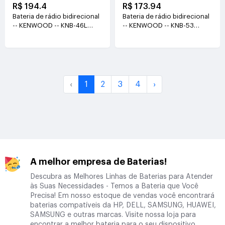
R$ 194.4
R$ 173.94
Bateria de rádio bidirecional
Bateria de rádio bidirecional
-- KENWOOD -- KNB-46L
-- KENWOOD -- KNB-53
3.7V(2000mAh)
7.4V(1800MAH)
‹
1
2
3
4
›
A melhor empresa de Baterias!
Descubra as Melhores Linhas de Baterias para Atender
às Suas Necessidades - Temos a Bateria que Você
Precisa! Em nosso estoque de vendas você encontrará
baterias compatíveis da HP, DELL, SAMSUNG, HUAWEI,
SAMSUNG e outras marcas. Visite nossa loja para
encontrar a melhor bateria para o seu dispositivo.